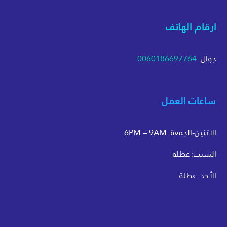
ارقام الهاتف
جوال:
0060186697764
ساعات العمل
الاثنين-الجمعة: 6PM – 9AM
السبت: عطلة
الأحد: عطلة