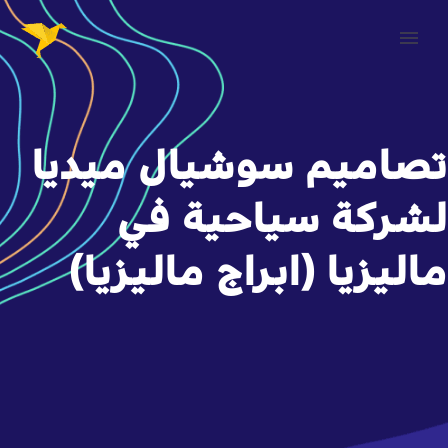
تصاميم سوشيال ميديا
لشركة سياحية في
ماليزيا (ابراج ماليزيا)