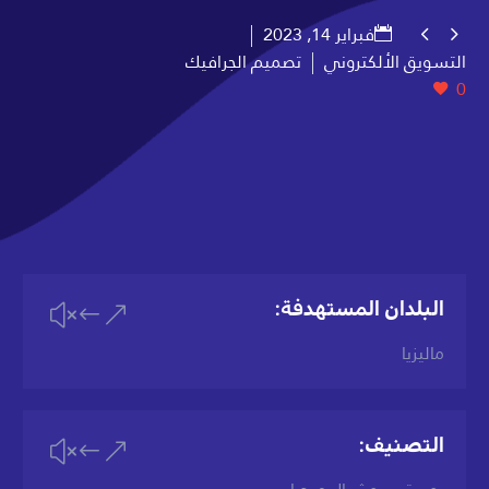
فبراير 14, 2023


التسويق الألكتروني
تصميم الجرافيك
0
البلدان المستهدفة:
&#x
ماليزيا
التصنيف:
&#x