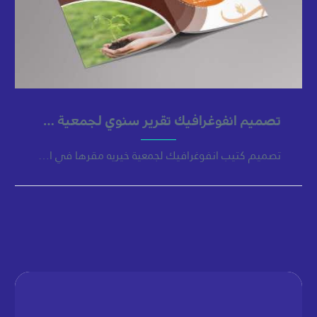
تصميم انفوغرافيك تقرير سنوي لجمعية خيريه سعودية
تصميم كتيب انفوغرافيك لجمعية خيريه مقرها في السعودية مكون التصميم من غلاف للكتيب واربع صفحات داخلية