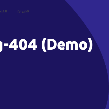
فنان ارت
الخد
g-404 (Demo)