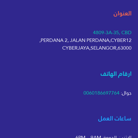
العنوان
4809-3A-35, CBD
PERDANA 2, JALAN PERDANA,CYBER12,
63000,CYBERJAYA,SELANGOR
ارقام الهاتف
جوال:
0060186697764
ساعات العمل
الاثنين-الجمعة: 6PM – 9AM