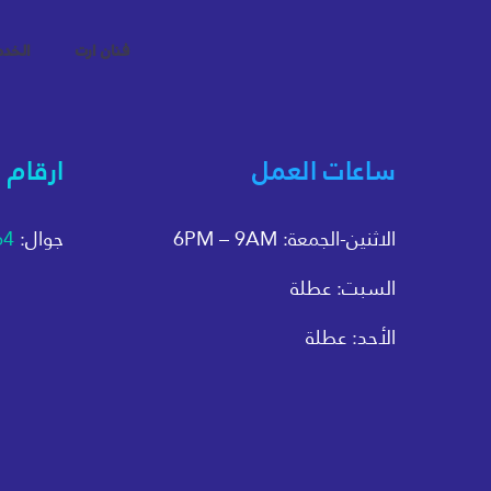
فنان ارت
الخد
ساعات العمل
ارقام 
الاثنين-الجمعة: 6PM – 9AM
جوال:
64
السبت: عطلة
الأحد: عطلة