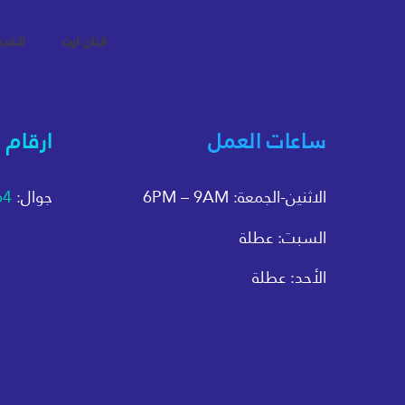
فنان ارت
الخد
ساعات العمل
ارقام 
الاثنين-الجمعة: 6PM – 9AM
جوال:
64
السبت: عطلة
الأحد: عطلة