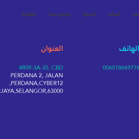
مات
أعمالنا
المدونة
تواصل معنا
English
الهاتف
العنوان
4809-3A-35, CBD
00601866977
PERDANA 2, JALAN
PERDANA,CYBER12,
63000,CYBERJAYA,SELANGOR