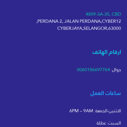
4809-3A-35, CBD
PERDANA 2, JALAN PERDANA,CYBER12,
63000,CYBERJAYA,SELANGOR
ارقام الهاتف
جوال:
0060186697764
ساعات العمل
الاثنين-الجمعة: 6PM – 9AM
السبت: عطلة