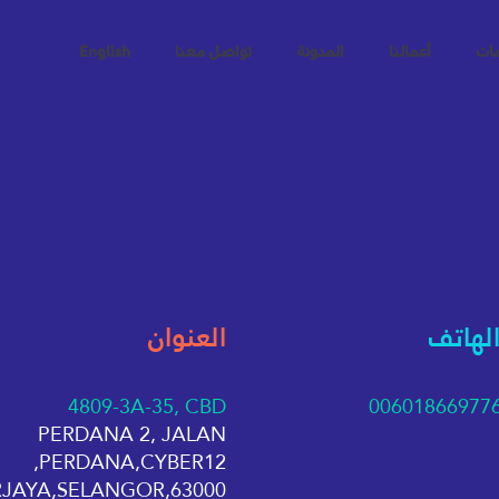
مات
أعمالنا
المدونة
تواصل معنا
English
الهاتف
العنوان
4809-3A-35, CBD
00601866977
PERDANA 2, JALAN
PERDANA,CYBER12,
63000,CYBERJAYA,SELANGOR