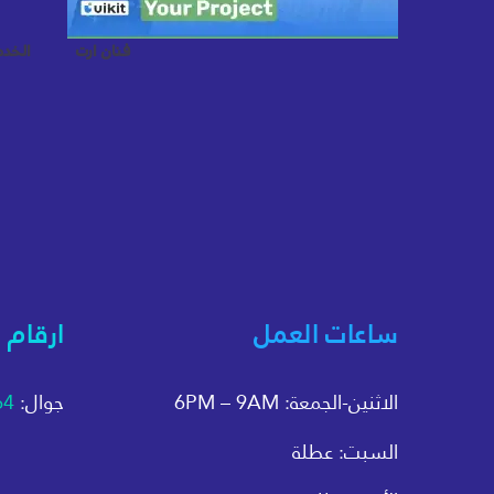
فنان ارت
الخد
ساعات العمل
ارقام 
الاثنين-الجمعة: 6PM – 9AM
جوال:
64
السبت: عطلة