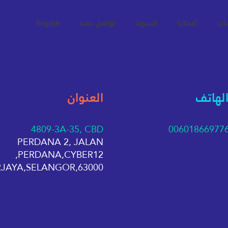
مات
أعمالنا
المدونة
تواصل معنا
English
الهاتف
العنوان
4809-3A-35, CBD
00601866977
PERDANA 2, JALAN
PERDANA,CYBER12,
63000,CYBERJAYA,SELANGOR