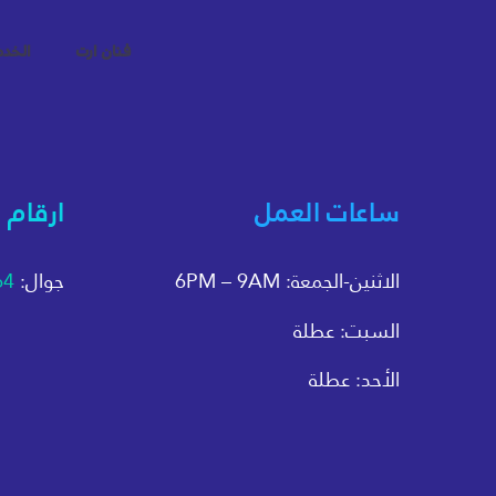
فنان ارت
الخد
ساعات العمل
ارقام 
الاثنين-الجمعة: 6PM – 9AM
جوال:
64
السبت: عطلة
الأحد: عطلة