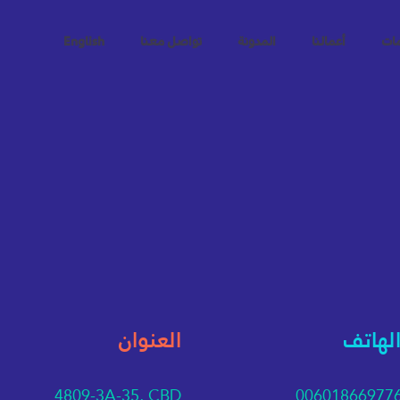
مات
أعمالنا
المدونة
تواصل معنا
English
الهاتف
العنوان
4809-3A-35, CBD
00601866977