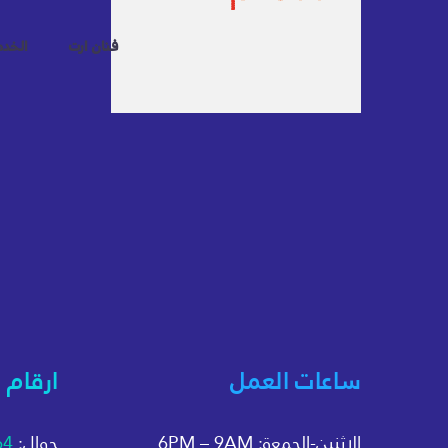
فنان ارت
الخد
ساعات العمل
ارقام 
الاثنين-الجمعة: 6PM – 9AM
جوال:
64