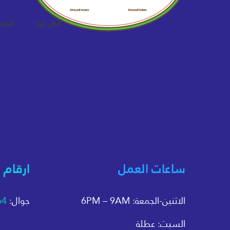
فنان ارت
الخد
ساعات العمل
ارقام 
الاثنين-الجمعة: 6PM – 9AM
جوال:
64
السبت: عطلة