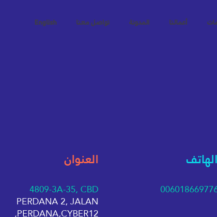
مات
أعمالنا
المدونة
تواصل معنا
English
الهاتف
العنوان
4809-3A-35, CBD
00601866977
PERDANA 2, JALAN
PERDANA,CYBER12,