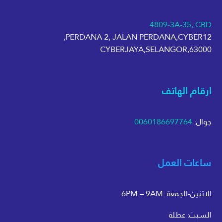
4809-3A-35, CBD
PERDANA 2, JALAN PERDANA,CYBER12,
63000,CYBERJAYA,SELANGOR
ارقام الهاتف
جوال:
0060186697764
ساعات العمل
الاثنين-الجمعة: 6PM – 9AM
السبت: عطلة