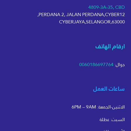
4809-3A-35, CBD
PERDANA 2, JALAN PERDANA,CYBER12,
63000,CYBERJAYA,SELANGOR
ارقام الهاتف
جوال:
0060186697764
ساعات العمل
الاثنين-الجمعة: 6PM – 9AM
السبت: عطلة