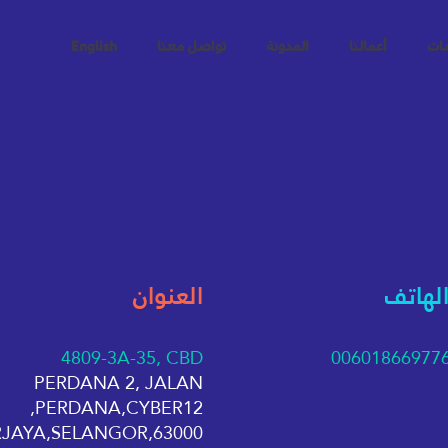
مات
أعمالنا
المدونة
تواصل معنا
English
الهاتف
العنوان
4809-3A-35, CBD
00601866977
PERDANA 2, JALAN
PERDANA,CYBER12,
63000,CYBERJAYA,SELANGOR