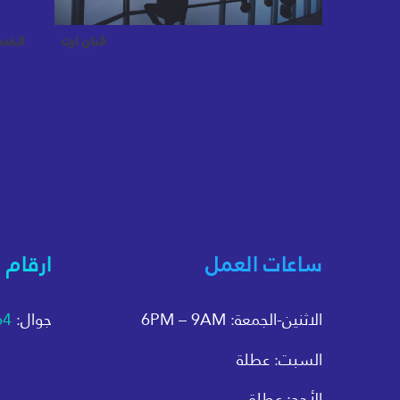
فنان ارت
الخد
ساعات العمل
ارقام 
الاثنين-الجمعة: 6PM – 9AM
جوال:
64
السبت: عطلة
الأحد: عطلة