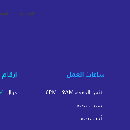
فنان ارت
الخد
ساعات العمل
ارقام 
الاثنين-الجمعة: 6PM – 9AM
جوال:
64
السبت: عطلة
الأحد: عطلة