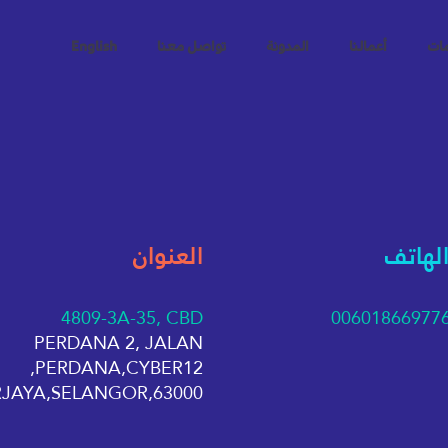
مات
أعمالنا
المدونة
تواصل معنا
English
الهاتف
العنوان
4809-3A-35, CBD
00601866977
PERDANA 2, JALAN
PERDANA,CYBER12,
63000,CYBERJAYA,SELANGOR