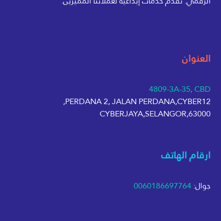
الرقمي. نقدم خدمات إبداعية لعملائنا المميزين.
العنوان
4809-3A-35, CBD
PERDANA 2, JALAN PERDANA,CYBER12,
63000,CYBERJAYA,SELANGOR
ارقام الهاتف
جوال:
0060186697764